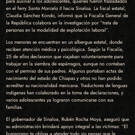
para auxiliar a los adolescentes, quienes fueron trasladados
en el ferry
Santa Marcela II
hacia Sinaloa. La fiscal estatal,
Claudia Sánchez Kondo, informó que la Fiscalía General de
la República colabora en la investigación por “trata de
personas en la modalidad de explotación laboral”.
Los menores se encuentran en un albergue estatal, donde
reciben atención médica y psicológica. Según la Fiscalía,
25 de ellos declararon que viajaban voluntariamente para
trabajar en la siembra de espárragos, aunque no contaban
con el permiso de sus padres. Algunos portaban actas de
nacimiento del estado de Chiapas y otros no han podido
acreditar su nacionalidad mexicana. Traductores de lenguas
indígenas han colaborado en la toma de declaraciones, y
varios adolescentes ya lograron comunicarse con sus
familias.
El gobernador de Sinaloa, Rubén Rocha Moya, aseguró que
su administración brindará apoyo integral a las víctimas: “El
humanismo te obliga a atender todo sin pensar que le