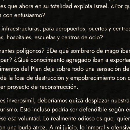
res que ahora en su totalidad explota Israel. ¿Por q
ea con entusiasmo?
 infraestructuras, para aeropuertos, puertos y centros
as, hospitales, escuelas y centros de ocio?
lamantes polígonos? ¿De qué sombrero de mago iban
upar? ¿Qué conocimiento agregado iban a exportar?
entos del Plan deja sobre todo una sensación de r
, de la fosa de destrucción y empobrecimiento con 
ier proyecto de reconstrucción.
es inverosímil, deberíamos quizá desplazar nuestra
urismo. Esto incluso podría ser defendible según e
ese esa voluntad. Lo realmente odioso es que, quie
on una burla atroz. A mi juicio, lo inmoral y ofensiv