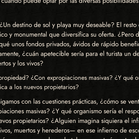
o cuando puede optar por las diversas posibilidades
Un destino de sol y playa muy deseable? El resto 
nico y monumental que diversifica su oferta. ¿Pero
ué unos fondos privados, ávidos de rápido benefic
amente, ¿cuán apetecible sería para el turista un 
tos y los vivos?
a propiedad? ¿Con expropiaciones masivas? ¿Y qué or
ica a los nuevos propietarios?
igamos con las cuestiones prácticas, ¿cómo se ventil
aciones masivas? ¿Y qué organismo sería el respon
evos propietarios? ¿Alguien imagina siquiera el infi
vivos, muertos y herederos— en ese infierno de esc