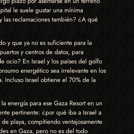
argo plazo por asentarse en un terreno
ital le suele gustar una mínima
s y las reclamaciones también? ¿A qué
o y que ya no es suficiente para la
 puertos y centros de datos, para
de ocio? En Israel y los países del golfo
nsumo energético sea irrelevante en los
. Incluso Israel obtiene el 70% de la
 la energía para ese Gaza Resort en un
e pertinente: ¿por qué iba a Israel a
ta de playa, compitiendo ventajosamente
des en Gaza, pero no es del todo