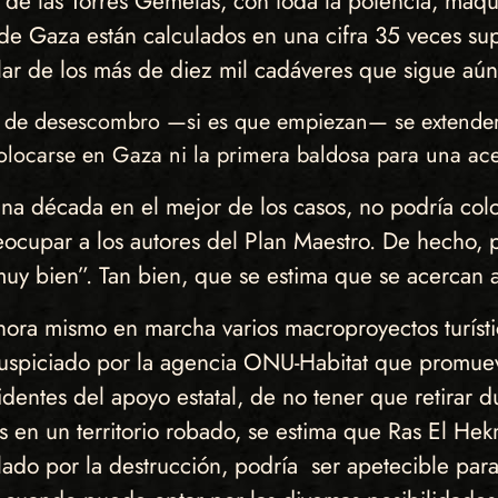
e las Torres Gemelas, con toda la potencia, maqui
e Gaza están calculados en una cifra 35 veces sup
ar de los más de diez mil cadáveres que sigue aún 
s de desescombro —si es que empiezan— se extenderán
olocarse en Gaza ni la primera baldosa para una ac
una década en el mejor de los casos, no podría col
eocupar a los autores del Plan Maestro. De hecho, 
uy bien”. Tan bien, que se estima que se acercan a
hora mismo en marcha varios macroproyectos turísti
 auspiciado por la agencia ONU-Habitat que promuev
videntes del apoyo estatal, de no tener que retirar
 en un territorio robado, se estima que Ras El Hek
olado por la destrucción, podría ser apetecible par