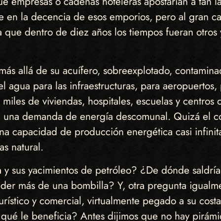
ué empresas o cadenas hoteleras apostarían a tan l
en la decencia de esos emporios, pero al gran cap
ía que dentro de diez años los tiempos fueran otro
ás allá de su acuífero, sobreexplotado, contaminad
l agua para las infraestructuras, para aeropuertos,
 miles de viviendas, hospitales, escuelas y centros 
en una demanda de energía descomunal. Quizá el co
a capacidad de producción energética casi infinita
s natural.
 y sus yacimientos de petróleo? ¿De dónde saldría
r más de una bombilla? Y, otra pregunta igualment
urístico y comercial, virtualmente pegado a su cos
 qué le beneficia? Antes dijimos que no hay pirámi