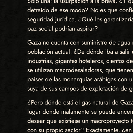
Solo una: la usurpación a la brava. ¿Y q
detraído de ese modo? No es que confíe 
seguridad jurídica. ¿Qué les garantizar
paz social podrían aspirar?
Gaza no cuenta con suministro de agua m
población actual. ¿De dónde iba a salir e
industrias, gigantes hoteleros, cientos de
se utilizan macrodesaladoras, que tien
países de las monarquías arábigas con un
suya de sus campos de explotación de ga
¿Pero dónde está el gas natural de Gaza
lugar donde malamente se puede encende
desear que existiese un macroproyecto t
con su propio sector? Exactamente, ¿en