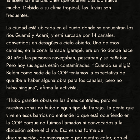
También las inundaciones que ocurren cuando llueve
mucho. Debido a su clima tropical, las lluvias son
frecuentes.
La ciudad está ubicada en el punto donde se encuentran los
ríos Guamá y Acará, y está surcada por 14 canales,
convertidos en desagües a cielo abierto. Uno de esos
canales, en la zona llamada Igarapé, era un río donde hace
30 años las personas navegaban, pescaban y se bañaban.
Pero hoy sus aguas están contaminadas. “Cuando se eligió
Belém como sede de la COP teníamos la expectativa de
que iba a haber alguna obra para los canales, pero no
hubo ninguna”, afirma la activista.
“Hubo grandes obras en las áreas centrales, pero en
nuestras zonas no hubo ningún tipo de trabajo. La gente que
vive en esos barrios no entiende lo que está ocurriendo en
la COP porque no fuimos llamados ni convocados a la
discusión sobre el clima. Eso es una forma de
discriminación, de menosprecio por nuestro color, con el