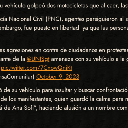
su vehículo golpeó dos motocicletas que al caer, las
ía Nacional Civil (PNC), agentes persiguieron al s
embargo, fue puesto en libertad ya que las persona
as agresiones en contra de ciudadanos en protesta
rante de la
@UNISgt
amenaza con su vehículo a la 
…
pic.twitter.com/7CnowQniKt
nsaComunitar)
October 9, 2023
de su vehículo para insultar y buscar confrontaci
e los manifestantes, quien guardó la calma para n
pá de Ana Sofi”, haciendo alusión a un nombre común