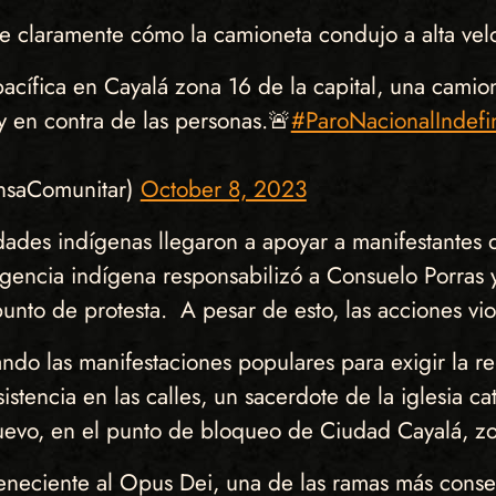
ve claramente cómo la camioneta condujo a alta velo
acífica en Cayalá zona 16 de la capital, una camione
y en contra de las personas.🚨
#ParoNacionalIndefi
nsaComunitar)
October 8, 2023
dades indígenas llegaron a apoyar a manifestantes
igencia indígena responsabilizó a Consuelo Porras 
nto de protesta. A pesar de esto, las acciones viol
do las manifestaciones populares para exigir la ren
tencia en las calles, un sacerdote de la iglesia cat
uevo, en el punto de bloqueo de Ciudad Cayalá, z
teneciente al Opus Dei, una de las ramas más conser