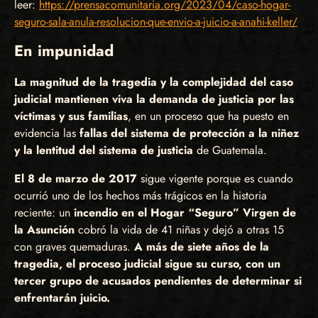
leer:
https://prensacomunitaria.org/2023/04/caso-hogar-
seguro-sala-anula-resolucion-que-envio-a-juicio-a-anahi-keller/
En impunidad
La magnitud de la tragedia y la complejidad del caso
judicial mantienen viva la demanda de justicia por las
víctimas y sus familias
, en un proceso que ha puesto en
evidencia las
fallas del sistema de protección a la niñez
y la lentitud del sistema de justicia
de Guatemala.
El 8 de marzo de 2017
sigue vigente porque es cuando
ocurrió uno de los hechos más trágicos en la historia
reciente: un
incendio en el Hogar “Seguro” Virgen de
la Asunción
cobró la vida de 41 niñas y dejó a otras 15
con graves quemaduras.
A más de siete años de la
tragedia, el proceso judicial sigue su curso, con un
tercer grupo de acusados pendientes de determinar si
enfrentarán juicio.