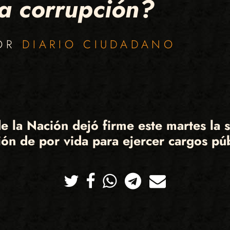
la corrupción?
POR
DIARIO CIUDADANO
de la Nación
dejó firme este martes la 
ción de por vida para ejercer cargos pú
Twitter
Facebook
Whatsapp
Telegram
Correo