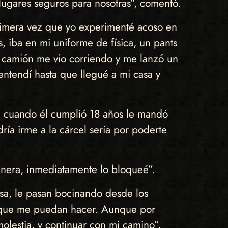
 lugares seguros para nosotras”, comentó.
primera vez que yo experimenté acoso en
 iba en mi uniforme de física, un pants
 camión me vio corriendo y me lanzó un
entendí hasta que llegué a mi casa y
a, cuando él cumplió 18 años le mandó
ría irme a la cárcel sería por poderte
anera, inmediatamente lo bloqueé”.
asa, le pasan bocinando desde los
lo que me puedan hacer. Aunque por
molestia, y continuar con mi camino”,