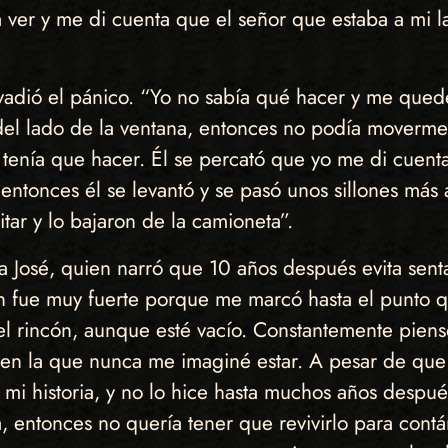
 ver y me di cuenta que el señor que estaba a mi l
adió el pánico. “Yo no sabía qué hacer y me quedé
del lado de la ventana, entonces no podía moverme
ué tenía que hacer. Él se percató que yo me di cuen
 entonces él se levantó y se pasó unos sillones má
itar y lo bajaron de la camioneta”.
 José, quien narró que 10 años después evita senta
ión fue muy fuerte porque me marcó hasta el punto 
 el rincón, aunque esté vacío. Constantemente pien
n en la que nunca me imaginé estar. A pesar de que 
 mi historia, y no lo hice hasta muchos años desp
, entonces no quería tener que revivirlo para contá