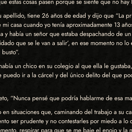
e que estas cosas pasen porque se siente que no hay
su apellido, tiene 26 años de edad y dijo que “La 
 mi casa cuando yo tenía aproximadamente 13 años,
da y había un señor que estaba despachando de un
dado que se le van a salir’, en ese momento no lo 
 busto”.
abía un chico en su colegio al que ella le gustab
puedo ir a la cárcel y del único delito del que pod
sujeto, “Nunca pensé que podría hablarme de esa m
 en situaciones que, caminando del trabajo a su c
ntento ser prudente y no contestarles por miedo a 
omento, respirar para que se me baje el enojo y la 