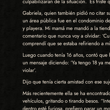
culpabilizaran de la situación. Es trist
Gabriela, quien también pidió no citar 
un área pública fue en el condominio de
y playera. Mi mamá me mandó a la tien
comentario que nunca voy a olvidar: ‘Cui
comprendí que se estaba refiriendo a mi
Luego cuando tenía 16 años, contó que h
un mensaje diciendo: ‘Ya tengo 18 ya me 
violar’.
Dijo que tenía cierta amistad con ese 
Más recientemente ella se ha encontrado
vehículos, gritando o tirando besos. “I
dentro esté furiosa, prefiero parar un m