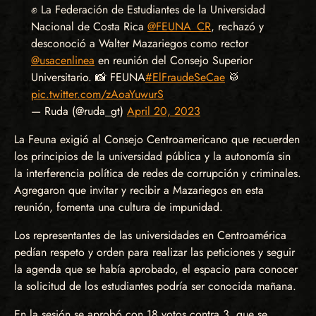
✊ La Federación de Estudiantes de la Universidad
Nacional de Costa Rica
@FEUNA_CR
, rechazó y
desconoció a Walter Mazariegos como rector
@usacenlinea
en reunión del Consejo Superior
Universitario. 📸 FEUNA
#ElFraudeSeCae
🥁
pic.twitter.com/zAoaYuwurS
— Ruda (@ruda_gt)
April 20, 2023
La Feuna exigió al Consejo Centroamericano que recuerden
los principios de la universidad pública y la autonomía sin
la interferencia política de redes de corrupción y criminales.
Agregaron que invitar y recibir a Mazariegos en esta
reunión, fomenta una cultura de impunidad.
Los representantes de las universidades en Centroamérica
pedían respeto y orden para realizar las peticiones y seguir
la agenda que se había aprobado, el espacio para conocer
la solicitud de los estudiantes podría ser conocida mañana.
En la sesión se aprobó con 18 votos contra 3, que se