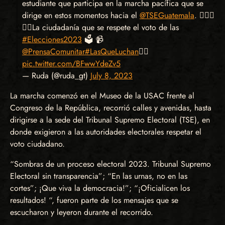
estudiante que participa en la marcha pacífica que se
dirige en estos momentos hacia el
@TSEGuatemala
. 🙋🏽‍♀️
👉🏽La ciudadanía que se respete el voto de las
#Elecciones2023
🗳️ 📹
@PrensaComunitar
#LasQueLuchan
✊🏾
pic.twitter.com/BFwwYdeZv5
— Ruda (@ruda_gt)
July 8, 2023
La marcha comenzó en el Museo de la USAC frente al
Congreso de la República, recorrió calles y avenidas, hasta
dirigirse a la sede del Tribunal Supremo Electoral (TSE), en
donde exigieron a las autoridades electorales respetar el
voto ciudadano.
“Sombras de un proceso electoral 2023. Tribunal Supremo
Electoral sin transparencia”; “En las urnas, no en las
cortes”; ¡Que viva la democracia!”; “¡Oficialicen los
resultados! “, fueron parte de los mensajes que se
escucharon y leyeron durante el recorrido.