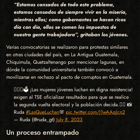
“Estamos cansados de todo este problema,
estamos cansados de siempre vivir en la miseria,
mientras ellos; como gobernantes se hacen ricos
día con día, ellos se comen los impuestos de
nuestra gente trabajadora”, gritaban los jóvenes.
Varias convocatorias se realizaron para protestas similares
en otras ciudades del país, en La Antigua Guatemala,
Chiquimula, Quetzaltenango por mencionar lagunas, en
dónde la comunidad universitaria también convocó a
movilizarse en rechazo al pacto de corruptos en Guatemala.
🙋🏽‍♀️🗳️ ¡Las mujeres jóvenes luchan en digna resistencia!
exigen al TSE oficializar resultados para que se realice
la segunda vuelta electoral y la población decida.✊🏾 📸
Ruda
#LasQueLuchan
🌸
pic.twitter.com/J1wAAqJcn2
— Ruda (@ruda_gt)
July 8, 2023
Un proceso entrampado