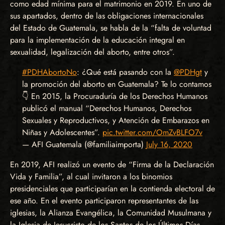
como edad mínima para el matrimonio en 2019. En uno de
sus apartados, dentro de las obligaciones internacionales
del Estado de Guatemala, se habla de la “falta de voluntad
para la implementación de la educación integral en
sexualidad, legalización del aborto, entre otros”.
#PDHAbortoNo
: ¿Qué está pasando con la
@PDHgt
y
la promoción del aborto en Guatemala? Te lo contamos
👇 En 2015, la Procuraduría de los Derechos Humanos
publicó el manual “Derechos Humanos, Derechos
Sexuales y Reproductivos, y Atención de Embarazos en
Niñas y Adolescentes”.
pic.twitter.com/OmZvBLFO7v
— AFI Guatemala (@familiaimporta)
July 16, 2020
En 2019, AFI realizó un evento de “Firma de la Declaración
Vida y Familia”, al cual invitaron a los binomios
presidenciales que participarían en la contienda electoral de
ese año. En el evento participaron representantes de las
iglesias, la Alianza Evangélica, la Comunidad Musulmana y
la Iglesia de Jesucristo de los Santos de los Últimos Días.