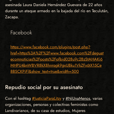
asesinada Laura Daniela Hernández Guevara de 22 años
durante un ataque armado en la bajada del río en Teculután,
Zacapa.
Facebook
https://www.facebook.com/plugins/post.php?
href=https%3A%2F%2Fwww.facebook.com%2Fdeguat
ecomnoticias%2Fposts%2Fpfbid028u9c2BzStAHAKi6
MHPU4bnWBVR8kX8hnrqgk9gxUBku1VkZFx6tX15Ce
8BSCKPiFl&show_text=true&width=500
Repudio social por su asesinato
Con el hashtag
#JusticiaParaLitzy
y
#NiUnaMenos
, varias
organizaciones, personas y colectivas feministas como
Landivarianos, de su casa de estudios, Mujeres