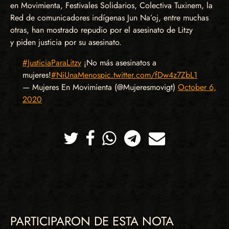
en Movimienta, Festivales Solidarios, Colectiva Tuxinem, la
Red de comunicadores indígenas Jun Na’oj, entre muchas
otras, han mostrado repudio por el asesinato de Litzy
y piden justicia por su asesinato.
#JusticiaParaLitzy
¡No más asesinatos a
mujeres!
#NiUnaMenos
pic.twitter.com/fDw4z7ZbL1
— Mujeres En Movimienta (@Mujeresmovigt)
October 6,
2020
Twitter
Facebook
Whatsapp
Telegram
Correo
PARTICIPARON DE ESTA NOTA