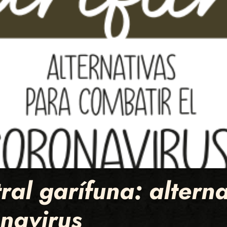
ral garífuna: altern
onavirus