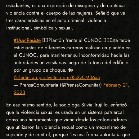
estudiantes, es una expresión de misoginia y de continua
violencia contra el cuerpo de las mujeres. Señaló que ve
tres características en el acto criminal: violencia
institucional, simbólica y sexual.
#UsacResiste
✊🏽Plantón frente al CUNOC 👉🏽Está tarde
estudiantes de diferentes carreras realizan un plantón en
el CUNOC, para manifestar su inconformidad hacia las
autoridades universitarias luego de la toma del edificio
por un grupo de choque. 📹
@shirlie_arc
pic.twitter.com/KcXzCM36aa
— PrensaComunitaria (@PrensaComunitar)
February 21,
2023
En ese mismo sentido, la socióloga Silvia Trujillo, enfatizó
que la violencia sexual es usada en un sistema patriarcal
como una herramienta que viene desde los colonizadores
que utilizaron la violencia sexual como un mecanismo de
sujeción y de control, porque "es una forma autoritaria que