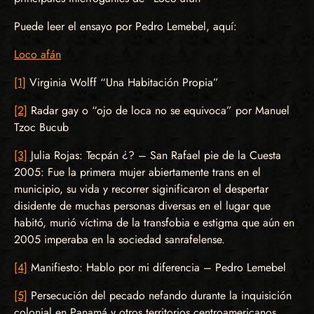
Puede leer el ensayo por Pedro Lemebel, aquí:
Loco afán
[1]
Virginia Wolff “Una Habitación Propia”
[2]
Radar gay o “ojo de loca no se equivoca” por Manuel
Tzoc Bucub
[3]
Julia Rojas: Tecpán ¿? – San Rafael pie de la Cuesta
2005: Fue la primera mujer abiertamente trans en el
municipio, su vida y recorrer siginificaron el despertar
disidente de muchas personas diversas en el lugar que
habitó, murió víctima de la transfobia e estigma que aún en
2005 imperaba en la sociedad sanrafelense.
[4]
Manifiesto: Hablo por mi diferencia – Pedro Lemebel
[5]
Persecución del pecado nefando durante la inquisición
colonial en Panamá y otros territorios centroamericanos