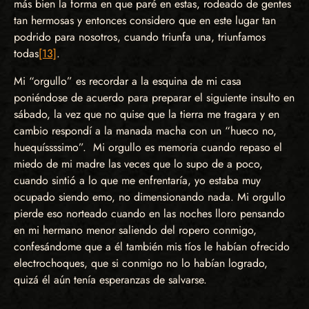
más bien la forma en que paré en estas, rodeado de gentes
tan hermosas y entonces considero que en este lugar tan
podrido para nosotros, cuando triunfa una, triunfamos
todas
[13]
.
Mi “orgullo” es recordar a la esquina de mi casa
poniéndose de acuerdo para preparar el siguiente insulto en
sábado, la vez que no quise que la tierra me tragara y en
cambio respondí a la manada macha con un “hueco no,
huequíssssimo”. Mi orgullo es memoria cuando repaso el
miedo de mi madre las veces que lo supo de a poco,
cuando sintió a lo que me enfrentaría, yo estaba muy
ocupado siendo emo, no dimensionando nada. Mi orgullo
pierde eso norteado cuando en las noches lloro pensando
en mi hermano menor saliendo del ropero conmigo,
confesándome que a él también mis tíos le habían ofrecido
electrochoques, que si conmigo no lo habían logrado,
quizá él aún tenía esperanzas de salvarse.