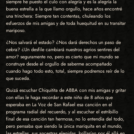
siempre he puesto el culo con alegría y es la alegría la
buena estrella a la que llamo orgullo, hace años encontré
una trinchera: Siempre tan contentas, chuleando los
esfuerzos de mis amigas y de toda huequitud en su transitar
mariposo.
¿Nos salvará el estado? ¿Nos dará derechos un paso de
cebra? ¿Un desfile cambiará nuestros agrios sentires del
amor? seguramente no, pero es cierto que mi mundo se
construye desde el orgullo de saberme acompañado
cuando hago todo esto, total, siempre podremos reír de lo
que suceda.
Quizá escuchar Chiquitita de ABBA con mis amigas y gritar
con ellas le haga recordar a este niño de 8 años que
esperaba en La Voz de San Rafael esa canción en el
programa radial del recuerdo, y al escuchar el estribillo
final de esa canción tan hermosa, no lo entendía del todo,
pero pensaba que siendo la única mariquita en el mundo,
las estrellas, sus ancestras elegidas, brillarían por él allá en