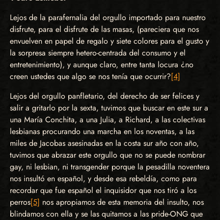
Lejos de la parafernalia del orgullo importado para nuestro
disfrute, para el disfrute de las masas, (pareciera que nos
envuelven en papel de regalo y siete colores para el gusto y
la sorpresa siempre hetero-centrada del consumo y el
entretenimiento), y aunque claro, entre tanta locura ¿no
creen ustedes que algo se nos tenía que ocurrir?
[4]
Lejos del orgullo panfletario, del derecho de ser felices y
salir a gritarlo por la sexta, tuvimos que buscar en este sur a
una María Conchita, a una Julia, a Richard, a las colectivas
lesbianas procurando una marcha en los noventas, a las
miles de Jacobas asesinadas en la costa sur año con año,
tuvimos que abrazar este orgullo que no se puede nombrar
gay, ni lesbian, ni transgender porque la pesadilla noventera
nos insultó en español, y desde esa rebeldía, como para
recordar que fue español el inquisidor que nos tiró a los
perros
[5]
nos apropiamos de esta memoria del insulto, nos
blindamos con ella y se las quitamos a las pride-ONG que