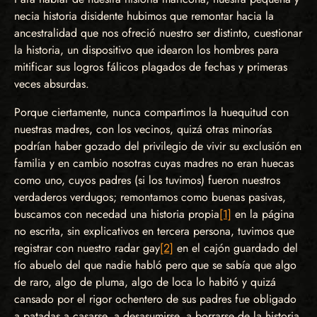
necia historia disidente hubimos que remontar hacia la
ancestralidad que nos ofreció nuestro ser distinto, cuestionar
la historia, un dispositivo que idearon los hombres para
mitificar sus logros fálicos plagados de fechas y primeras
veces absurdas.
Porque ciertamente, nunca compartimos la huequitud con
nuestras madres, con los vecinos, quizá otras minorías
podrían haber gozado del privilegio de vivir su exclusión en
familia y en cambio nosotras cuyas madres no eran huecas
como uno, cuyos padres (si los tuvimos) fueron nuestros
verdaderos verdugos; remontamos como buenas pasivas,
buscamos con necedad una historia propia
[1]
en la página
no escrita, sin explicativos en tercera persona, tuvimos que
registrar con nuestro radar gay
[2]
en el cajón guardado del
tío abuelo del que nadie habló pero que se sabía que algo
de raro, algo de pluma, algo de loca lo habitó y quizá
cansado por el rigor ochentero de sus padres fue obligado
a patadas a casarse, a desasumirse, a borrarse de la historia