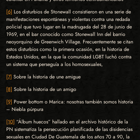
[6]
Los disturbios de Stonewall consistieron en una serie de
manifestaciones espontáneas y violentas contra una redada
policial que tuvo lugar en la madrugada del 28 de junio de
1969, en el bar conocido como Stonewall Inn del barrio
neoyorquino de Greenwich Village. Frecuentemente se citan
estos disturbios como la primera ocasión, en la historia de
Estados Unidos, en la que la comunidad LGBT luchó contra
un sistema que perseguía a los homosexuales,
[7]
Sobre la historia de une amigue
[8]
Sobre la historia de un amigo
[9]
Power bottom o Marica: nosotras también somos historia
– Niebla púrpura
[10]
“Álbum huecos” hallado en el archivo histórico de la
PN sistematiza la persecución planificada de las disidencias
sexuales en Ciudad De Guatemala de los años 70 a 90, la