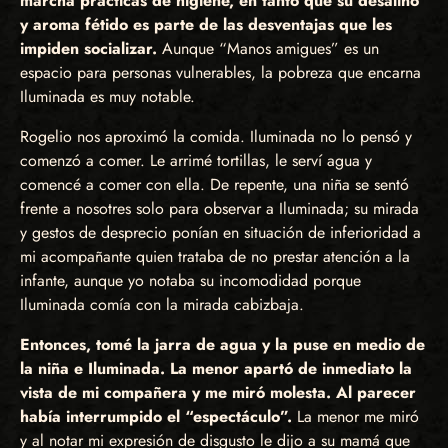
marcha prácticas de higiene, en tanto que su desaliño
y aroma fétido es parte de las desventajas que les
impiden socializar.
Aunque “Manos amigues” es un
espacio para personas vulnerables, la pobreza que encarna
Iluminada es muy notable.
Rogelio nos aproximó la comida. Iluminada no lo pensó y
comenzó a comer. Le arrimé tortillas, le serví agua y
comencé a comer con ella. De repente, una niña se sentó
frente a nosotres solo para observar a Iluminada; su mirada
y gestos de desprecio ponían en situación de inferioridad a
mi acompañante quien trataba de no prestar atención a la
infante, aunque yo notaba su incomodidad porque
Iluminada comía con la mirada cabizbaja.
Entonces, tomé la jarra de agua y la puse en medio de
la niña e Iluminada. La menor apartó de inmediato la
vista de mi compañera y me miró molesta. Al parecer
había interrumpido el “espectáculo”.
La menor me miró
y al notar mi expresión de disgusto le dijo a su mamá que