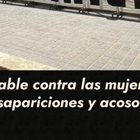
able contra las muj
sapariciones y acoso