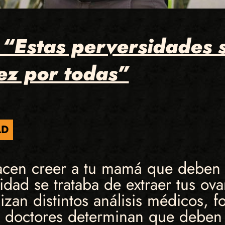
“Estas perversidades s
ez por todas”
AD
hacen creer a tu mamá que deben 
dad se trataba de extraer tus ovar
lizan distintos análisis médicos, f
os doctores determinan que deben 